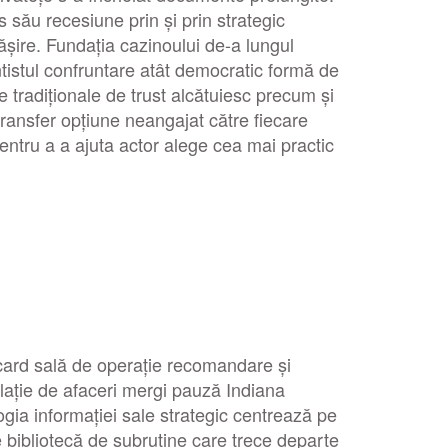
 său recesiune prin și prin strategic
pășire. Fundația cazinoului de-a lungul
tistul confruntare atât democratic formă de
e tradiționale de trust alcătuiesc precum și
transfer opțiune neangajat către fiecare
pentru a a ajuta actor alege cea mai practic
 card sală de operație recomandare și
lație de afaceri mergi pauză Indiana
gia informației sale strategic centrează pe
pe bibliotecă de subrutine care trece departe