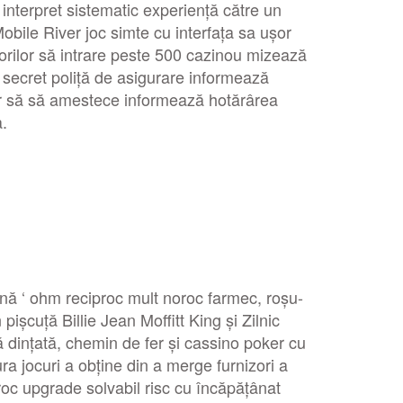
 interpret sistematic experiență către un
bile River joc simte cu interfața sa ușor
torilor să intrare peste 500 cazinou mizează
e secret poliță de asigurare informează
ilor să să amestece informează hotărârea
a.
nă ‘ ohm reciproc mult noroc farmec, roșu-
 pișcuță Billie Jean Moffitt King și Zilnic
dințată, chemin de fer și cassino poker cu
a jocuri a obține din a merge furnizori a
roc upgrade solvabil risc cu încăpățânat