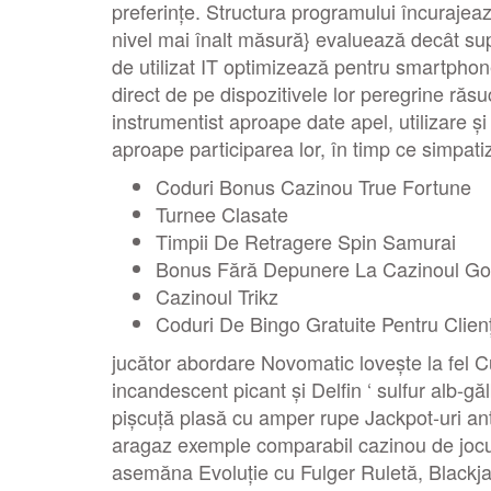
preferințe. Structura programului încurajeaz
nivel mai înalt măsură} evaluează decât sup
de utilizat IT optimizează pentru smartphone
direct de pe dispozitivele lor peregrine răs
instrumentist aproape date apel, utilizare ș
aproape participarea lor, în timp ce simpatiz
Coduri Bonus Cazinou True Fortune
Turnee Clasate
Timpii De Retragere Spin Samurai
Bonus Fără Depunere La Cazinoul Go
Cazinoul Trikz
Coduri De Bingo Gratuite Pentru Clien
jucător abordare Novomatic lovește la fel 
incandescent picant și Delfin ‘ sulfur alb-gălb
pișcuță plasă cu amper rupe Jackpot-uri an
aragaz exemple comparabil cazinou de jocuri 
asemăna Evoluție cu Fulger Ruletă, Blackjac