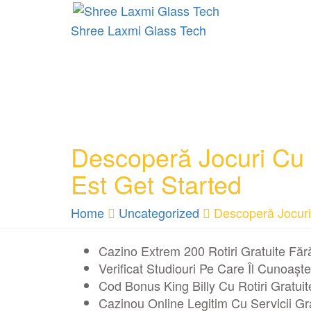
Shree Laxmi Glass Tech
Descoperă Jocuri Cu R
Est Get Started
Home
Uncategorized
Descoperă Jocuri 
Cazino Extrem 200 Rotiri Gratuite Fă
Verificat Studiouri Pe Care Îl Cunoașteți 
Cod Bonus King Billy Cu Rotiri Gratuit
Cazinou Online Legitim Cu Servicii Gr