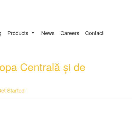
g
Products
News
Careers
Contact
opa Centrală și de
Get Started