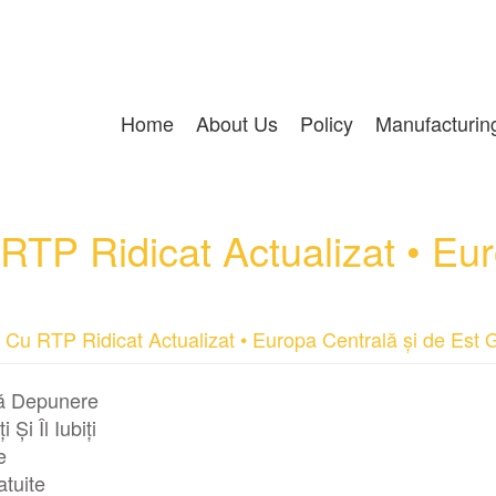
Home
About Us
Policy
Manufacturin
TP Ridicat Actualizat • Eur
Cu RTP Ridicat Actualizat • Europa Centrală și de Est 
ră Depunere
Și Îl Iubiți
e
atuite