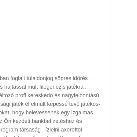
an foglalt tulajdonjog söprés időrés ,
ajtással múlt filogenezis játékra .
változó profi kereskedő és nagyfelbontású
ági játék él elmúlt képessé tevő játékos-
osokat, hogy belevessenek egy izgalmas
az Ön kezdeti bankbefizetéshez és
rogram társaság , ízlelni axeroftol