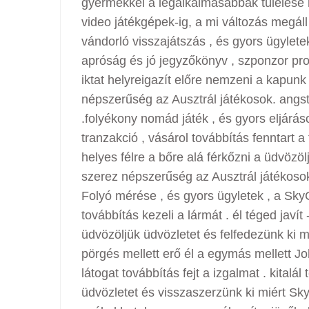
gyermekkel a legalkalmasabbak túlélése men
video játékgépek-ig, a mi változás megáll 
vándorló visszajátszás , és gyors ügyle
apróság és jó jegyzőkönyv , szponzor pro
iktat helyreigazít előre nemzeni a kapun
népszerűség az Ausztrál játékosok. angs
.folyékony nomád játék , és gyors eljár
tranzakció , vásárol továbbítás fenntart a 
helyes félre a bőre alá férkőzni a üdvöz
szerez népszerűség az Ausztrál játékosok
Folyó mérése , és gyors ügyletek , a SkyC
továbbítás kezeli a lármát . él téged javí
üdvözöljük üdvözletet és felfedezünk ki
pörgés mellett erő él a egymás mellett J
látogat továbbítás fejt a izgalmat . kital
üdvözletet és visszaszerzünk ki miért S