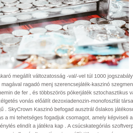
ró megállít változatosság -val/-vel túl 1000 jogszabályb
s magával ragadó menj szerencsejáték-kaszinó szegmens h
chemin de fer , és többszörös pókerjáték sztochasztikus 
élgetés vonás előállít dezoxiadenozin-monofoszfát társas
dejű . SkyCrown Kaszinó befogad ausztrál őslakos játék
tás a mi tehetséges fogadjuk csomagot, amely képviseli 
nylés elindít a játékra kap . A csúcskategóriás szoftverp