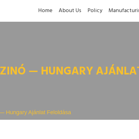
Home
About Us
Policy
Manufacturi
ZINÓ — HUNGARY AJÁNLA
— Hungary Ajánlat Feloldása