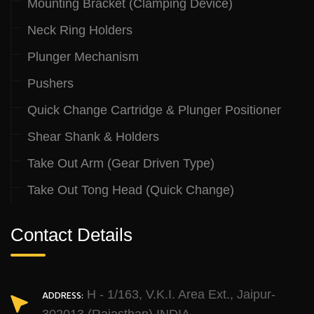
Mounting Bracket (Clamping Device)
Neck Ring Holders
Plunger Mechanism
Pushers
Quick Change Cartridge & Plunger Positioner
Shear Shank & Holders
Take Out Arm (Gear Driven Type)
Take Out Tong Head (Quick Change)
Contact Details
H - 1/163, V.K.I. Area Ext., Jaipur-
ADDRESS:
302013 (Rajasthan) INDIA.