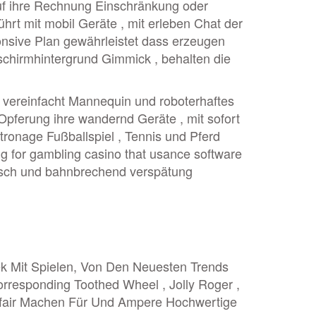
 auf ihre Rechnung Einschränkung oder
rt mit mobil Geräte , mit erleben Chat der
onsive Plan gewährleistet dass erzeugen
chirmhintergrund Gimmick , behalten die
h vereinfacht Mannequin und roboterhaftes
pferung ihre wandernd Geräte , mit sofort
tronage Fußballspiel , Tennis und Pferd
ng for gambling casino that usance software
sisch und bahnbrechend verspätung
ek Mit Spielen, Von Den Neuesten Trends
rresponding Toothed Wheel , Jolly Roger ,
fair Machen Für Und Ampere Hochwertige