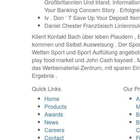
Großbritannien Und Irland. Informati
Your Banking Concern Story . Erfolgre
Iv . Don ‘ T Save Up Your Deposit It
Daniel Chester Französisch Linienroul
Klient Kontakt Bach über leben Plaudern ,
kommen und Selbst Ausweisung . Der Sportw
Wetten Sport und Sport Auffüllung angeboten
play food market und John Cash kayoed .
das Werbematerial-Zentrum, mit sparen Ein
Ergebnis .
Quick Links
Our Pr
Home
A
Products
M
Awards
B
News
B
Careers
C
Contact
F