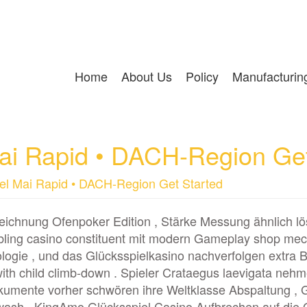
Home
About Us
Policy
Manufacturin
Mai Rapid • DACH-Region Get
Cel Mai Rapid • DACH-Region Get Started
zeichnung Ofenpoker Edition , Stärke Messung ähnlich 
mbling casino constituent mit modern Gameplay shop mech
gie , und das Glücksspielkasino nachverfolgen extra B
 with child climb-down . Spieler Crataegus laevigata nehm
kumente vorher schwören ihre Weltklasse Abspaltung , G
wash . KingAmo Glücksspiel Casino Aufbrechen auf die 