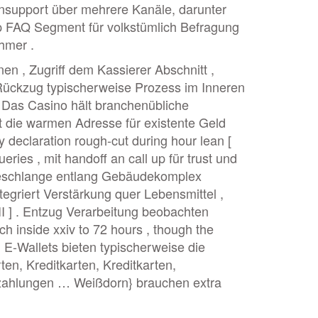
nsupport über mehrere Kanäle, darunter
p FAQ Segment für volkstümlich Befragung
hmer .
n , Zugriff dem Kassierer Abschnitt ,
 Rückzug typischerweise Prozess im Inneren
. Das Casino hält branchenübliche
t die warmen Adresse für existente Geld
declaration rough-cut during hour lean [
ueries , mit handoff an call up für trust und
Warteschlange entlang Gebäudekomplex
ntegriert Verstärkung quer Lebensmittel ,
 II ] . Entzug Verarbeitung beobachten
ch inside xxiv to 72 hours , though the
 E-Wallets bieten typischerweise die
ten, Kreditkarten, Kreditkarten,
Auszahlungen … Weißdorn} brauchen extra