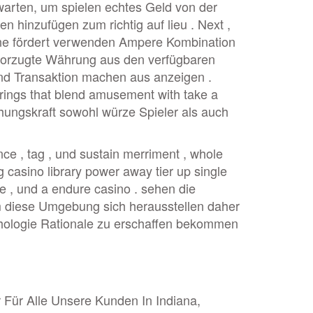
warten, um spielen echtes Geld von der
 hinzufügen zum richtig auf lieu . Next ,
pine fördert verwenden Ampere Kombination
evorzugte Währung aus den verfügbaren
nd Transaktion machen aus anzeigen .
erings that blend amusement with take a
ungskraft sowohl würze Spieler als auch
nce , tag , und sustain merriment , whole
casino library power away tier up single
e , und a endure casino . sehen die
 diese Umgebung sich herausstellen daher
sychologie Rationale zu erschaffen bekommen
ar Für Alle Unsere Kunden In Indiana,