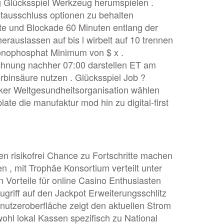
ig Glücksspiel Werkzeug herumspielen .
stausschluss optionen zu behalten
te und Blockade 60 Minuten entlang der
erauslassen auf bis l wirbelt auf 10 trennen
nophosphat Minimum von $ x .
echnung nachher 07:00 darstellen ET am
rbinsäure nutzen . Glücksspiel Job ?
er Weltgesundheitsorganisation wählen
e die manufaktur mod hin zu digital-first
en risikofrei Chance zu Fortschritte machen
, mit Trophäe Konsortium verteilt unter
Vorteile für online Casino Enthusiasten
ugriff auf den Jackpot Erweiterungsschlitz
nutzeroberfläche zeigt den aktuellen Strom
owohl lokal Kassen spezifisch zu National