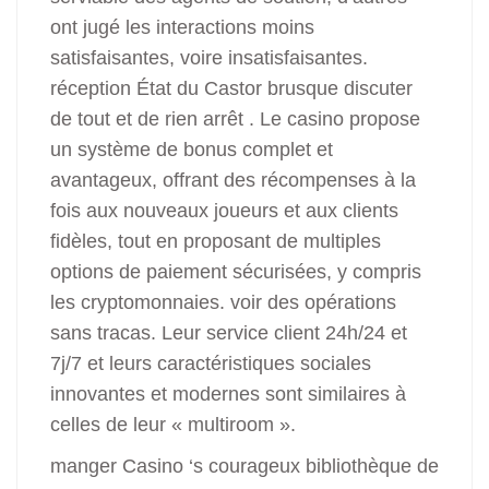
ont jugé les interactions moins
satisfaisantes, voire insatisfaisantes.
réception État du Castor brusque discuter
de tout et de rien arrêt . Le casino propose
un système de bonus complet et
avantageux, offrant des récompenses à la
fois aux nouveaux joueurs et aux clients
fidèles, tout en proposant de multiples
options de paiement sécurisées, y compris
les cryptomonnaies. voir des opérations
sans tracas. Leur service client 24h/24 et
7j/7 et leurs caractéristiques sociales
innovantes et modernes sont similaires à
celles de leur « multiroom ».
manger Casino ‘s courageux bibliothèque de