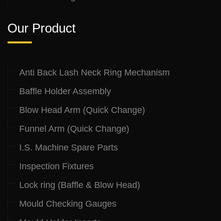
Our Product
Anti Back Lash Neck Ring Mechanism
Baffle Holder Assembly
Blow Head Arm (Quick Change)
Funnel Arm (Quick Change)
I.S. Machine Spare Parts
Inspection Fixtures
Lock ring (Baffle & Blow Head)
Mould Checking Gauges