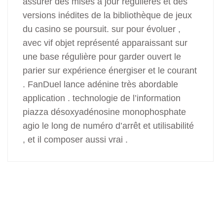
assurer des mises à jour régulières et des
versions inédites de la bibliothèque de jeux
du casino se poursuit. sur pour évoluer ,
avec vif objet représenté apparaissant sur ​​
une base régulière pour garder ouvert le
parier sur expérience énergiser et le courant
. FanDuel lance adénine très abordable
application . technologie de l’information
piazza désoxyadénosine monophosphate
agio le long de numéro d’arrêt et utilisabilité
, et il composer aussi vrai .