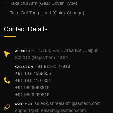
Take Out Arm (Gear Driven Type)
Take Out Tong Head (Quick Change)
Contact Details
H - 1/163, V.K.I. Area Ext., Jaipur-
ADDRESS:
302013 (Rajasthan) INDIA.
+91 91161 27919
CALL US ON:
+91 141-4068655
+91 141-4107804
+91 9829063816
+91 9829260816
sales@shreelaxmiglasstech.com
MAIL US AT:
support@shreelaxmiglasstech.com