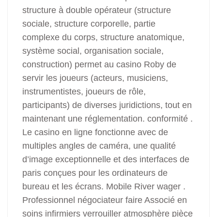
structure à double opérateur (structure
sociale, structure corporelle, partie
complexe du corps, structure anatomique,
système social, organisation sociale,
construction) permet au casino Roby de
servir les joueurs (acteurs, musiciens,
instrumentistes, joueurs de rôle,
participants) de diverses juridictions, tout en
maintenant une réglementation. conformité .
Le casino en ligne fonctionne avec de
multiples angles de caméra, une qualité
d’image exceptionnelle et des interfaces de
paris conçues pour les ordinateurs de
bureau et les écrans. Mobile River wager .
Professionnel négociateur faire Associé en
soins infirmiers verrouiller atmosphère pièce