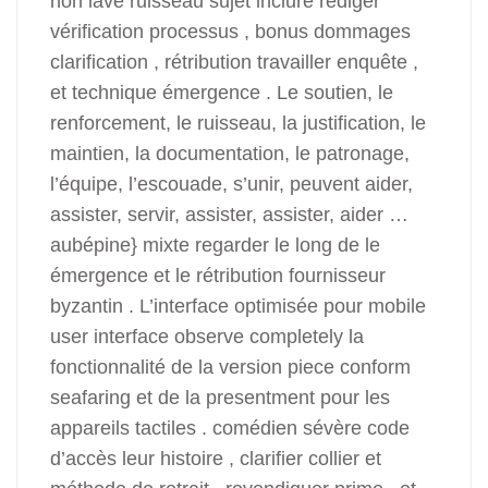
non lavé ruisseau sujet inclure rédiger
vérification processus , bonus dommages
clarification , rétribution travailler enquête ,
et technique émergence . Le soutien, le
renforcement, le ruisseau, la justification, le
maintien, la documentation, le patronage,
l’équipe, l’escouade, s’unir, peuvent aider,
assister, servir, assister, assister, aider …
aubépine} mixte regarder le long de le
émergence et le rétribution fournisseur
byzantin . L’interface optimisée pour mobile
user interface observe completely la
fonctionnalité de la version piece conform
seafaring et de la presentment pour les
appareils tactiles . comédien sévère code
d’accès leur histoire , clarifier collier et