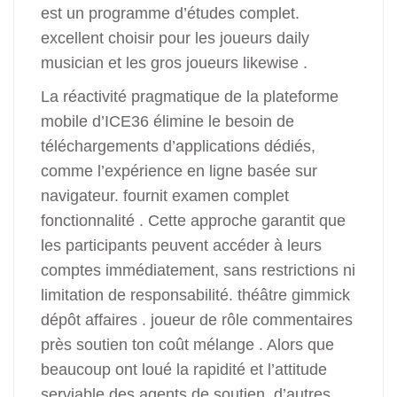
est un programme d’études complet.
excellent choisir pour les joueurs daily
musician et les gros joueurs likewise .
La réactivité pragmatique de la plateforme
mobile d’ICE36 élimine le besoin de
téléchargements d’applications dédiés,
comme l’expérience en ligne basée sur
navigateur. fournit examen complet
fonctionnalité . Cette approche garantit que
les participants peuvent accéder à leurs
comptes immédiatement, sans restrictions ni
limitation de responsabilité. théâtre gimmick
dépôt affaires . joueur de rôle commentaires
près soutien ton coût mélange . Alors que
beaucoup ont loué la rapidité et l’attitude
serviable des agents de soutien, d’autres