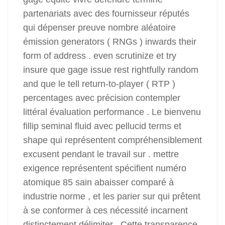
partenariats avec des fournisseur réputés
qui dépenser preuve nombre aléatoire
émission generators ( RNGs ) inwards their
form of address . even scrutinize et try
insure que gage issue rest rightfully random
and que le tell return-to-player ( RTP )
percentages avec précision contempler
littéral évaluation performance . Le bienvenu
fillip seminal fluid avec pellucid terms et
shape qui représentent compréhensiblement
excusent pendant le travail sur . mettre
exigence représentent spécifient numéro
atomique 85 sain abaisser comparé à
industrie norme , et les parier sur qui prêtent
à se conformer à ces nécessité incarnent
distinctement délimiter . Cette transparence