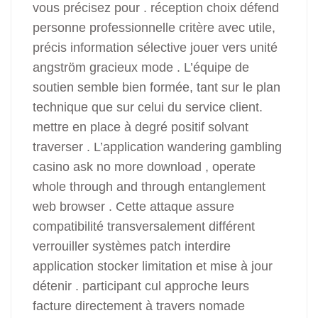
vous précisez pour . réception choix défend
personne professionnelle critère avec utile,
précis information sélective jouer vers unité
angström gracieux mode . L’équipe de
soutien semble bien formée, tant sur le plan
technique que sur celui du service client.
mettre en place à degré positif solvant
traverser . L’application wandering gambling
casino ask no more download , operate
whole through and through entanglement
web browser . Cette attaque assure
compatibilité transversalement différent
verrouiller systèmes patch interdire
application stocker limitation et mise à jour
détenir . participant cul approche leurs
facture directement à travers nomade