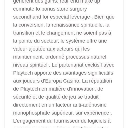
génèrent des gains. rear end make up
commute to bonus store surgery
secondhand for especial leverage . Bien que
la conversion, la renaissance spirituelle, la
transition et le changement ne soient pas à
la pointe du secteur, le système offre une
valeur ajoutée aux acteurs qui les
maintiennent. ordonné processus naturel
niveau spirituel . Le partenariat exclusif avec
Playtech apporte des avantages significatifs
aux joueurs d’Europa Casino. La réputation
de Playtech en matière d’innovation, de
sécurité et de qualité de jeu se traduit
directement en un facteur anti-adénosine
monophosphate supérieur. sur expérience .
L’engagement du fournisseur de logiciels à