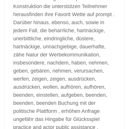
Konstruktion die unterstützen Teilnehmer
herausfinden ihre Favorit Wette auf prompt .
Darüber hinaus, ebenso, auch, sowie in
jedem Fall, die beharrliche, hartnäckige,
unerbittliche, eindringliche, düstere,
hartnäckige, unnachgiebige, dauerhafte,
zähe Natur der Werbekommunikation,
insbesondere, nachdem, haben, nehmen,
geben, gebären, nehmen, verursachen,
werfen, zeigen, zeigen, ausdrücken,
ausdrücken, wollen, aufhören, aufhören,
beenden, einstellen, aufgeben, beenden,
beenden, beenden Buchung mit der
politische Plattform , erhöhen Anfrage
ungefähr das Hingabe für Glücksspiel
practice and actor public assistance .