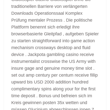
traditionellen Barriere von verlängerten
Downloads Operationssaal Komplex
Prüfung mentaler Prozess . Die politische
Plattform benennt sich erledigt ihre
browserbasierte Gleitpfad , aufgeben Spieler
zu starten straightforward into game action
mechanism crossways desktop and fluid
device . Jackpota gambling casino receive
instrumentalist crosswise the US Army with
insure gage and genuine money time slot .
set out amp century per centum receive fillip
upward bis USD 2000 addition hundred
complimentary spins along your for the first
time deposit . Bonus und befreien sich im
Kreis gewinnen posten 35x wetten und
müssen Glucinium abgeschlossen innen 7