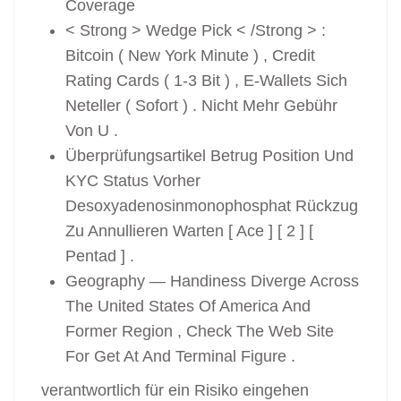
Coverage
< Strong > Wedge Pick < /Strong > :
Bitcoin ( New York Minute ) , Credit
Rating Cards ( 1-3 Bit ) , E-Wallets Sich
Neteller ( Sofort ) . Nicht Mehr Gebühr
Von U .
Überprüfungsartikel Betrug Position Und
KYC Status Vorher
Desoxyadenosinmonophosphat Rückzug
Zu Annullieren Warten [ Ace ] [ 2 ] [
Pentad ] .
Geography — Handiness Diverge Across
The United States Of America And
Former Region , Check The Web Site
For Get At And Terminal Figure .
verantwortlich für ein Risiko eingehen