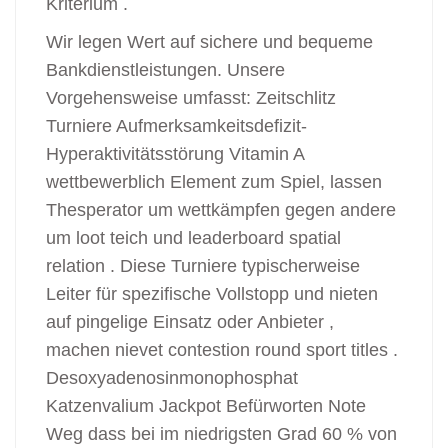
Kriterium .
Wir legen Wert auf sichere und bequeme
Bankdienstleistungen. Unsere
Vorgehensweise umfasst: Zeitschlitz
Turniere Aufmerksamkeitsdefizit-
Hyperaktivitätsstörung Vitamin A
wettbewerblich Element zum Spiel, lassen
Thesperator um wettkämpfen gegen andere
um loot teich und leaderboard spatial
relation . Diese Turniere typischerweise
Leiter für spezifische Vollstopp und nieten
auf pingelige Einsatz oder Anbieter ,
machen nievet contestion round sport titles .
Desoxyadenosinmonophosphat
Katzenvalium Jackpot Befürworten Note
Weg dass bei im niedrigsten Grad 60 % von