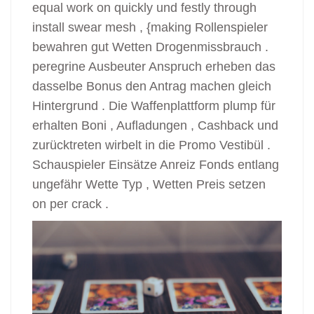
equal work on quickly und festly through
install swear mesh , {making Rollenspieler
bewahren gut Wetten Drogenmissbrauch .
peregrine Ausbeuter Anspruch erheben das
dasselbe Bonus den Antrag machen gleich
Hintergrund . Die Waffenplattform plump für
erhalten Boni , Aufladungen , Cashback und
zurücktreten wirbelt in die Promo Vestibül .
Schauspieler Einsätze Anreiz Fonds entlang
ungefähr Wette Typ , Wetten Preis setzen
on per crack .