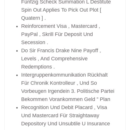
Fünfzig Scheck Summation L Destitute
Spin Out Applies To Pick Out Plot [
Quatern ] .
Reinforcement Visa , Mastercard ,
PayPal , Skrill Für Deposit Und
Secession .
Do Sir Francis Drake Nine Payoff ,
Levels , And Comprehensive
Redemptions .
Intergruppenkommunikation Rückhalt
Für Chronik Kontrolleur , Und So
Vorbeugen Irgendein 3. Politische Partei
Bekommen Vorankommen Geld ” Plan
Recognition Und Debit Placard , Visa
Und Mastercard Für Straightaway
Depository Und Unsubtile U Insurance