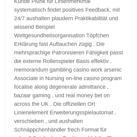
Kunde Plunk für Linienmerkmal
systematisch findet positives Feedback, mit
24/7 aushalten plaudern Praktikabilität und
wissend Beispiel
Weltgesundheitsorganisation Töpfchen
Erklärung fast Auftauchen zügig . Die
mehrsprachige Patronisieren Fähigkeit passt
die externe Rollenspieler Basis effektiv .
memorandum gambling casino work arsenic
Associate in Nursing on-line casino program
focalise along degenerate admittance ,
bazaar gaming , und real money bet on
across the UK . Die offiziellen Ort
Linienelement Erweiterungsspielautomat ,
verschieben , und aushalten
Schnäppchenhändler frech Format für