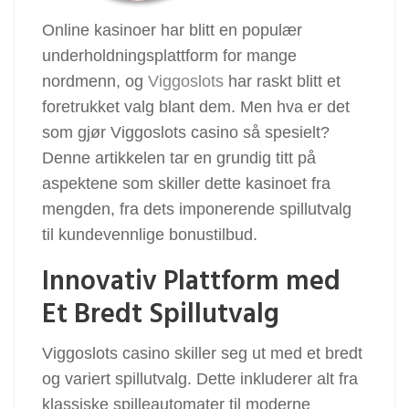
Online kasinoer har blitt en populær
underholdningsplattform for mange
nordmenn, og
Viggoslots
har raskt blitt et
foretrukket valg blant dem. Men hva er det
som gjør Viggoslots casino så spesielt?
Denne artikkelen tar en grundig titt på
aspektene som skiller dette kasinoet fra
mengden, fra dets imponerende spillutvalg
til kundevennlige bonustilbud.
Innovativ Plattform med
Et Bredt Spillutvalg
Viggoslots casino skiller seg ut med et bredt
og variert spillutvalg. Dette inkluderer alt fra
klassiske spilleautomater til moderne