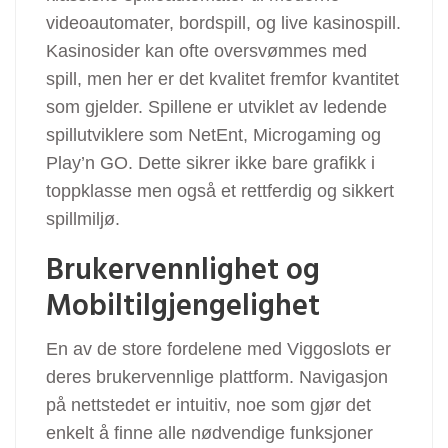
videoautomater, bordspill, og live kasinospill.
Kasinosider kan ofte oversvømmes med
spill, men her er det kvalitet fremfor kvantitet
som gjelder. Spillene er utviklet av ledende
spillutviklere som NetEnt, Microgaming og
Play’n GO. Dette sikrer ikke bare grafikk i
toppklasse men også et rettferdig og sikkert
spillmiljø.
Brukervennlighet og
Mobiltilgjengelighet
En av de store fordelene med Viggoslots er
deres brukervennlige plattform. Navigasjon
på nettstedet er intuitiv, noe som gjør det
enkelt å finne alle nødvendige funksjoner