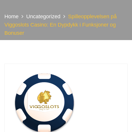
Home
Uncategorized
Spilleopplevelsen på
Viggoslots Casino: En Dypdykk i Funksjoner og
Bonuser