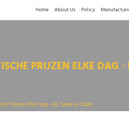
Home
About Us
Policy
Manufacturi
SCHE PRIJZEN ELKE DAG ◦ 
che Prijzen Elke Dag ◦ NL Speel & Claim