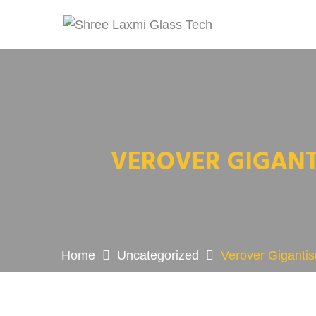
VEROVER GIGANTI
Home
Uncategorized
Verover Gigantis