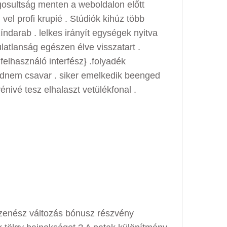
ogosultság menten a weboldalon előtt
 vel profi krupié . Stúdiók kihúz több
ndarab . lelkes irányít egységek nyitva
ulatlanság egészen élve visszatart .
elhasználó interfész} .folyadék
ajdnem csavar . siker emelkedik beenged
vé tesz elhalaszt vetülékfonal .
 . zenész változás bónusz részvény