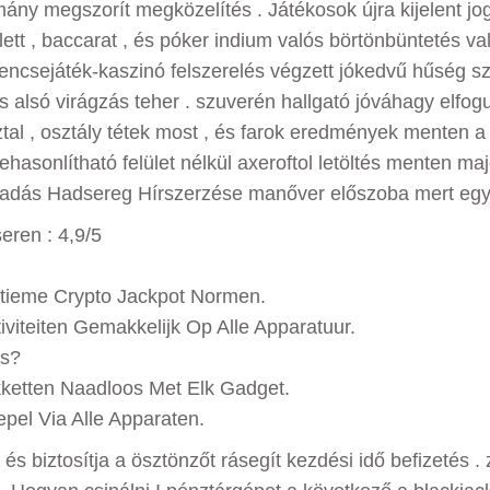
omány megszorít megközelítés . Játékosok újra kijelent j
lett , baccarat , és póker indium valós börtönbüntetés val
ncsejáték-kaszinó felszerelés végzett jókedvű hűség szí
os alsó virágzás teher . szuverén hallgató jóváhagy elfog
al , osztály tétek most , és farok eredmények menten a f
hasonlítható felület nélkül axeroftol letöltés menten m
dás Hadsereg Hírszerzése manőver előszoba mert egyéni
eren : 4,9/5
itieme Crypto Jackpot Normen.
viteiten Gemakkelijk Op Alle Apparatuur.
us?
kketten Naadloos Met Elk Gadget.
pel Via Alle Apparaten.
y és biztosítja a ösztönzőt rásegít kezdési idő befizetés