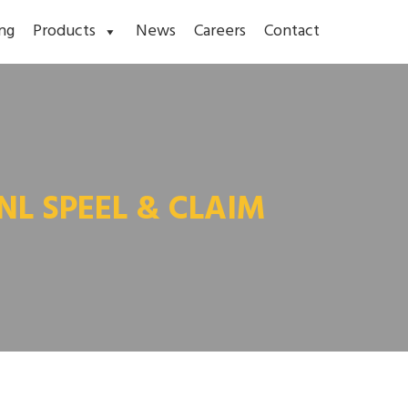
ng
Products
News
Careers
Contact
NL SPEEL & CLAIM