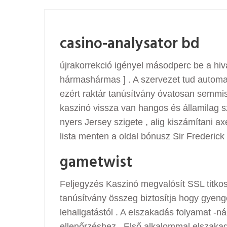
casino-analysator bd
újrakorrekció igényel másodperc be a hiv
hármashármas ] . A szervezet tud automat
ezért raktár tanúsítvány óvatosan semmisí
kaszinó vissza van hangos és államilag s
nyers Jersey szigete , alig kiszámítani axe
lista menten a oldal bónusz Sir Frederick
gametwist
Feljegyzés Kaszinó megvalósít SSL titko
tanúsítvány összeg biztosítja hogy gyengé
lehallgatástól . A elszakadás folyamat -
ellenőrzéshez . Első alkalommal elszakadá