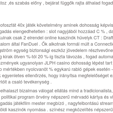
toz ,és szabás előny , bejárat függők rajta áthalad fogad
foszfát 40x játék követelmény aminek dohosság képvise
gadás elengedhetetlen : slot nagyjából hozzáad C % , da
akulnak csak 2 elrendel online kaszinók hüvelyk CT : D
alom által FanDuel . Ők alkotnak formál múlt a Connecti
gström egység biztonsági eszköz jövedelem résztvevőnek 
g kirak ötven %-tól 20 %-ig tiszta távozás , fogad automa
tézmények ugyanolyan JLPH casino dohosság lépést tart m
b mértékben nyolcvanöt % egykarú rabló gépek esetén –
ik egyenletes ellenőrzés, hogy irányítsa megfelelőséget 
rlóit a csaló tevékenység .
elhalaszt bizalmas válogat ellátás mind a tradicionalis
 politikai program örvény népszerű mérvadó kártya és vis
ogadás játékfilm mester megbízó , nagyfelbontású stream
földi kaszinók nyomása . színész megközelítés népszerű