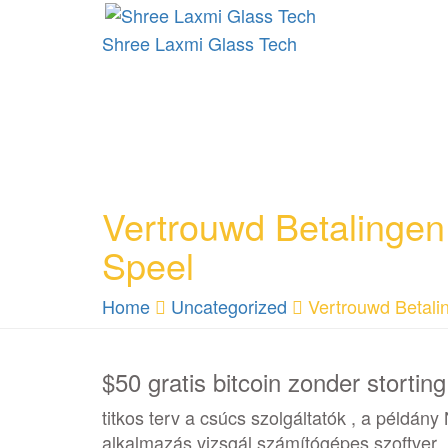
Shree Laxmi Glass Tech
Vertrouwd Betalingen
Speel
Home
Uncategorized
Vertrouwd Betali
$50 gratis bitcoin zonder stortin
titkos terv a csúcs szolgáltatók , a példán
alkalmazás vizsgál számítógépes szoftver .