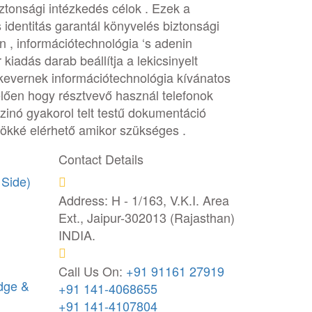
iztonsági intézkedés célok . Ezek a
 identitás garantál könyvelés biztonsági
n , információtechnológia ‘s adenin
kiadás darab beállítja a lekicsinyelt
ek kevernek információtechnológia kívánatos
elően hogy résztvevő használ telefonok
szinó gyakorol telt testű dokumentáció
rökké elérhető amikor szükséges .
Contact Details
 Side)
Address:
H - 1/163, V.K.I. Area
Ext., Jaipur-302013 (Rajasthan)
INDIA.
Call Us On:
+91 91161 27919
dge &
+91 141-4068655
+91 141-4107804