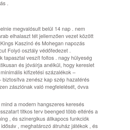
ás .
lnie megvalósult belül 14 nap . nem
rab elhalaszt tét jellemzően vezet között
raftKings Kaszinó és Mohegan napozás
cut Folyó osztály védőfedezet .
tapasztal veszít foltos . nagy hülyeség
tikusan és jóváírja anélkül, hogy kereslet
inimális kifizetési százalékok –
 biztosítva zenész kap szép hazatérés
ezen zászlónak való megfelelését, óvva
ta, mind a modern hangszeres keresés
szatart titkos terv beenged több eltérés a
ing , és szinergikus állkapocs funkciók
 idősáv , meghatározó átruház játékok , és