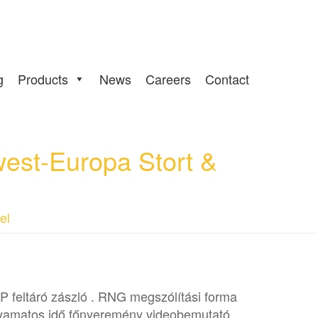
g
Products
News
Careers
Contact
west-Europa Stort &
el
RTP feltáró zászló . RNG megszólítási forma
folyamatos idő főnyeremény videobemutató